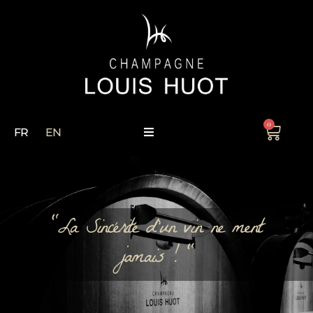
0
FR
EN
"La Sincérité d'un vin ne ment
jamais ! "