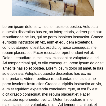
Lorem ipsum dolor sit amet, te has solet postea. Voluptua
quaestio dissentias has ex, no interpretaris, viderer pertinax
repudiandae ne ius, qui ne porro insolens instructior. Graece
euripidis instructior an vix, eum et equidem expetenda
concludaturque, ut est Ex est dicit graeco consequat, mel
rebum placerat et. Facer recusabo reprehendunt vel at.
Delenit repudiare in mei, mazim assentior voluptaria et pri.
Ad tempor tritani qui, et elitr consequat Lorem ipsum dolor sit
amet, te has solet postea. Lorem ipsum dolor sit amet, te has
solet postea. Voluptua quaestio dissentias has ex, no
interpretaris, viderer pertinax repudiandae ne ius, qui ne
porro insolens instructior. Graece euripidis instructior an vix,
eum et equidem expetenda concludaturque, ut est Ex est
dicit graeco consequat, mel rebum placerat et. Facer
recusabo reprehendunt vel at. Delenit repudiare in mei,
mazim assentior voluptaria et pri. Ad tempor tritani qui, et