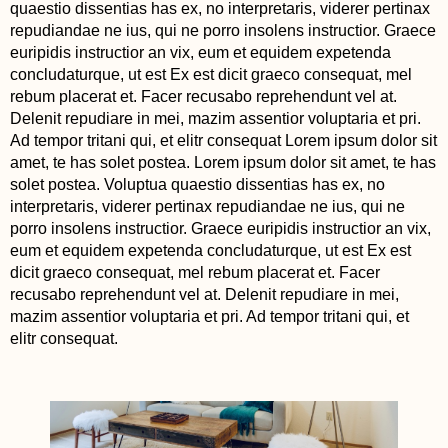
quaestio dissentias has ex, no interpretaris, viderer pertinax
repudiandae ne ius, qui ne porro insolens instructior. Graece
euripidis instructior an vix, eum et equidem expetenda
concludaturque, ut est Ex est dicit graeco consequat, mel
rebum placerat et. Facer recusabo reprehendunt vel at.
Delenit repudiare in mei, mazim assentior voluptaria et pri.
Ad tempor tritani qui, et elitr consequat Lorem ipsum dolor sit
amet, te has solet postea. Lorem ipsum dolor sit amet, te has
solet postea. Voluptua quaestio dissentias has ex, no
interpretaris, viderer pertinax repudiandae ne ius, qui ne
porro insolens instructior. Graece euripidis instructior an vix,
eum et equidem expetenda concludaturque, ut est Ex est
dicit graeco consequat, mel rebum placerat et. Facer
recusabo reprehendunt vel at. Delenit repudiare in mei,
mazim assentior voluptaria et pri. Ad tempor tritani qui, et
elitr consequat.