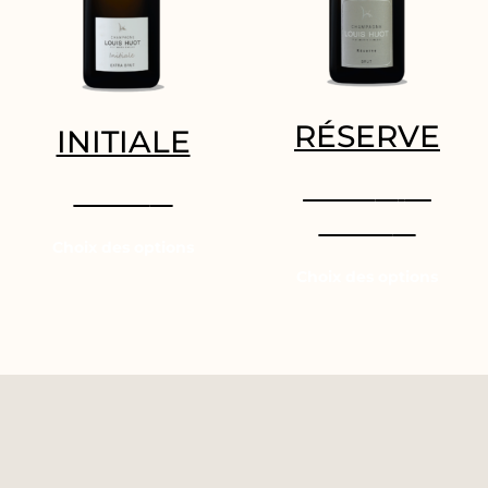
RÉSERVE
INITIALE
29.95
€
–
30.70
€
62.50
€
Choix des options
Choix des options