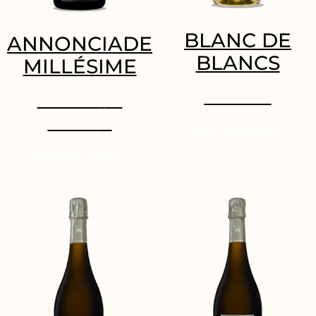
BLANC DE
ANNONCIADE
BLANCS
MILLÉSIME
34.40
€
34.95
€
–
69.90
€
Choix des options
Choix des options