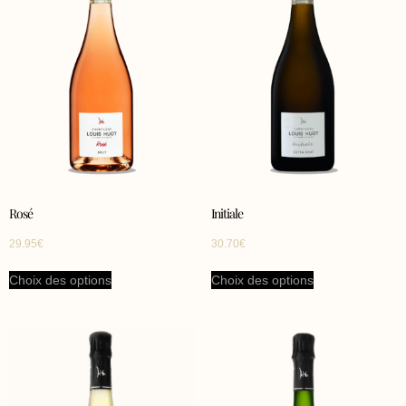
Rosé
Initiale
29.95
€
30.70
€
Choix des options
Choix des options