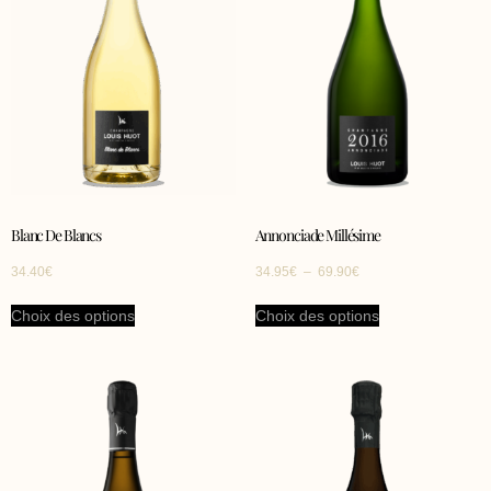
Blanc De Blancs
Annonciade Millésime
34.40
€
34.95
€
–
69.90
€
Choix des options
Choix des options