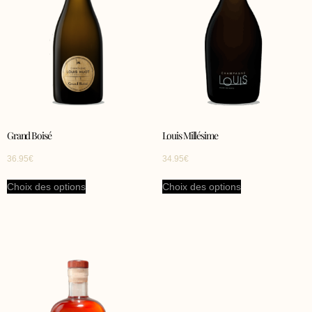
Grand Boisé
Louis Millésime
36.95
€
34.95
€
Choix des options
Choix des options