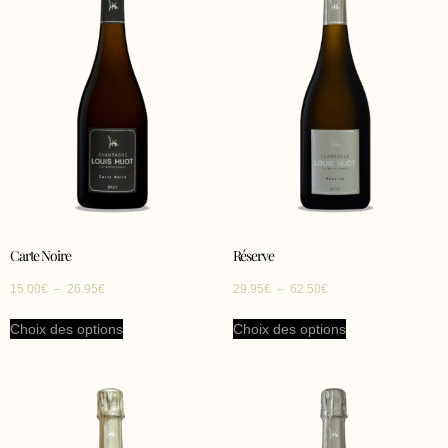
Carte Noire
Réserve
15.00
€
–
26.95
€
29.95
€
–
62.50
€
Choix des options
Choix des options